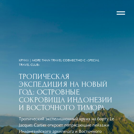
КРУИЗ | MORE THAN TRAVEL СОВМЕСТНО С «SPECIAL
TRAVEL CLUB»
ТРОПИЧЕСКАЯ
ЭКСПЕДИЦИЯ НА НОВЫЙ
ГОД: ОСТРОВНЫЕ
СОКРОВИЩА ИНДОНЕЗИИ
И ВОСТОЧНОГО ТИМОРА
Тропический экспедиционный круиз на борту Le
Jacques Cartier откроет потрясающие пейзажи
Индонезийского архипелага и Восточного